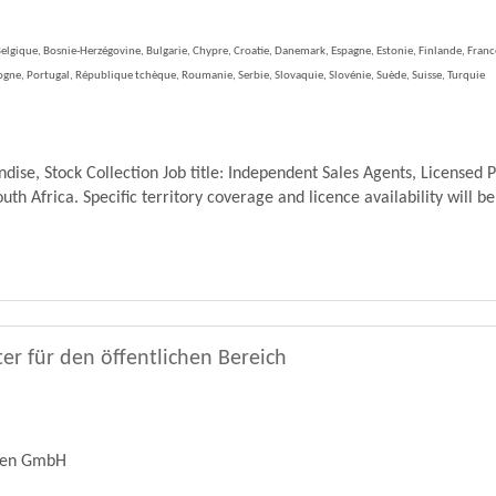
elgique, Bosnie-Herzégovine, Bulgarie, Chypre, Croatie, Danemark, Espagne, Estonie, Finlande, France,
ne, Portugal, République tchèque, Roumanie, Serbie, Slovaquie, Slovénie, Suède, Suisse, Turquie
se, Stock Collection Job title: Independent Sales Agents, Licensed 
th Africa. Specific territory coverage and licence availability will be
er für den öffentlichen Bereich
ren GmbH