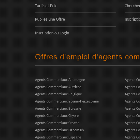
Tarifs et Prix
Chercher
Publiez une Offre
Inscripti
Inscription
ou
Login
Offres d'emploi d'agents co
Agents Commerciaux Allemagne
Agents C
Agents Commerciaux Autriche
Agents Co
Agents Commerciaux Belgique
Agents C
Agents Commerciaux Bosnie-Herzégovine
Agents C
Agents Commerciaux Bulgarie
Agents C
Agents Commerciaux Chypre
Agents C
Agents Commerciaux Croatie
Agents Co
Agents Commerciaux Danemark
Agents Co
Agents Commerciaux Espagne
Agents Co