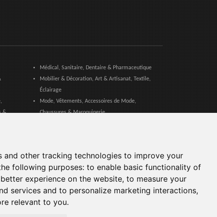
Médical, Sanitaire, Dentaire & Pharmaceutique
&
Mobilier & Décoration, Art & Artisanat, Textile,
Éclairage
,
Mode, Vêtements, Accessoires de Mode,
s &
Chaussures & Maroquinerie
Produits & Services pour les Communautés,
atériel,
Administrations Publiques & Collectivités Locales
Services aux entreprises, Logistique, Sécurité au
s and other tracking technologies to improve your
travail, Certifications, Formation
the following purposes:
to enable basic functionality of
ition
Sport, Fitness, Loisir – Produits, Matériaux &
 better experience on the website
,
to measure your
Équipements
and services and to personalize marketing interactions
,
ore relevant to you
.