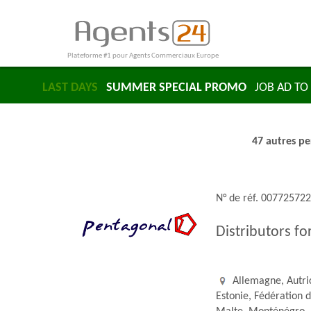
Plateforme #1 pour Agents Commerciaux Europe
LAST DAYS
SUMMER SPECIAL PROMO
JOB AD TO 
47 autres pe
N° de réf. 00772572
Distributors fo
Allemagne, Autric
Estonie, Fédération d