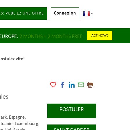
S: PUBLIEZ UNE OFFRE
Connexion
ACT NOW!
 EUROPE:
2 MONTHS + 2 MONTHS FREE
ostulez vite!
ules
POSTULER
mark, Espagne,
 Lituanie, Luxembourg,