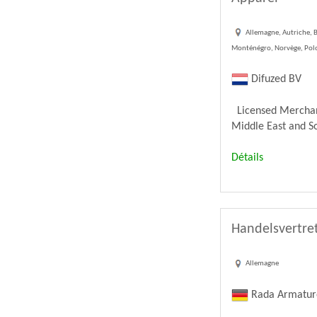
Allemagne, Autriche, B
Monténégro, Norvège, Polog
Difuzed BV
Licensed Merchandi
Middle East and Sou
Détails
Handelsvertret
Allemagne
Rada Armatu