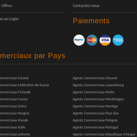
 Offres
Contactez-nous
Paiements
on
ou
Login
mmerciaux par Pays
ommerciaux Estonie
Agents Commerciaux Lituanie
mmerciaux Fédération de Russie
Agents Commerciaux Luxembourg
ommerciaux Finlande
Agents Commerciaux Malte
ommerciaux France
Agents Commerciaux Monténégro
ommerciaux Grèce
Agents Commerciaux Norvège
ommerciaux Hongrie
Agents Commerciaux Pays-Bas
mmerciaux Irlande
Agents Commerciaux Pologne
mmerciaux Italie
Agents Commerciaux Portugal
mmerciaux Lettonie
Agents Commerciaux République tchèque