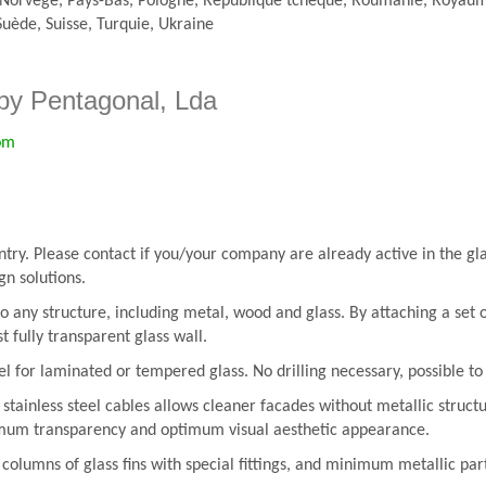
Norvège, Pays-Bas, Pologne, République tchèque, Roumanie, Royaum
Suède, Suisse, Turquie, Ukraine
by Pentagonal, Lda
om
ntry. Please contact if you/your company are already active in the gl
gn solutions.
 to any structure, including metal, wood and glass. By attaching a set 
t fully transparent glass wall.
eel for laminated or tempered glass. No drilling necessary, possible t
 stainless steel cables allows cleaner facades without metallic struct
imum transparency and optimum visual aesthetic appearance.
l columns of glass fins with special fittings, and minimum metallic p