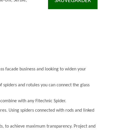
SAUVEGARDER
e-Uni, Serbie,
ass facade business and looking to widen your
of spiders and rotules you can connect the glass
o combine with any Fitechnic Spider.
ures. Using spiders connected with rods and linked
arts, to achieve maximum transparency. Project and