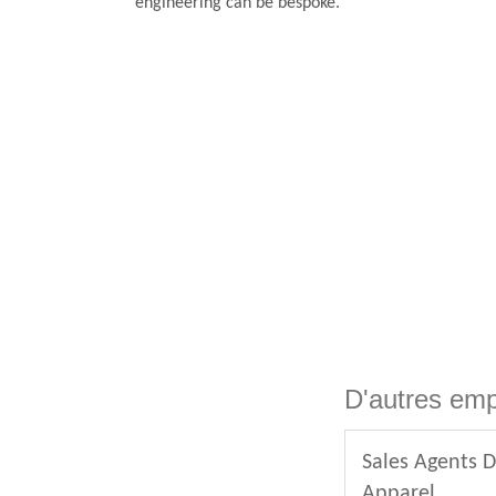
engineering can be bespoke.
D'autres emp
Sales Agents D
Apparel