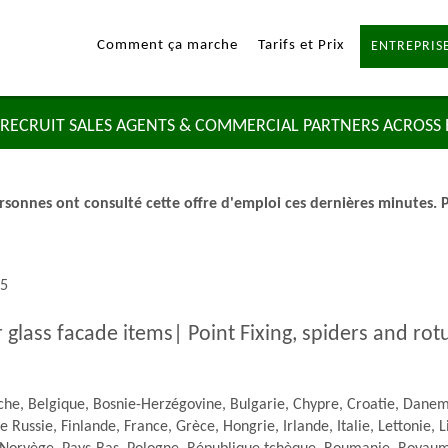
Comment ça marche
Tarifs et Prix
ENTREPRISE
RECRUIT SALES AGENTS & COMMERCIAL PARTNERS ACROSS
rsonnes ont consulté cette offre d'emploi ces dernières minutes. P
25
r glass facade items| Point Fixing, spiders and rot
he, Belgique, Bosnie-Herzégovine, Bulgarie, Chypre, Croatie, Dane
e Russie, Finlande, France, Grèce, Hongrie, Irlande, Italie, Lettonie,