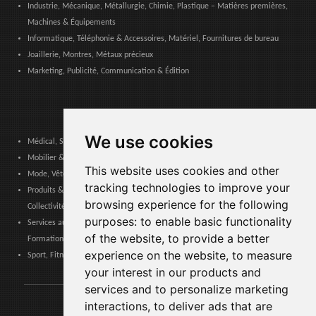
Industrie, Mécanique, Métallurgie, Chimie, Plastique – Matières premières,
Machines & Équipements
Informatique, Téléphonie & Accessoires, Matériel, Fournitures de bureau
Joaillerie, Montres, Métaux précieux
Marketing, Publicité, Communication & Édition
We use cookies
Médical, Sanitaire, Dentaire & Pharmaceutique
Mobilier & Décoration, Art & Artisanat, Textile, Éclairage
This website uses cookies and other
Mode, Vêtements, Accessoires de Mode, Chaussures & Maroquinerie
tracking technologies to improve your
Produits & Services pour les Communautés, Administrations Publiques &
browsing experience for the following
Collectivités Locales
purposes:
to enable basic functionality
Services aux entreprises, Logistique, Sécurité au travail, Certifications,
of the website
,
to provide a better
Formation
experience on the website
,
to measure
Sport, Fitness, Loisir – Produits, Matériaux & Équipements
your interest in our products and
services and to personalize marketing
interactions
,
to deliver ads that are