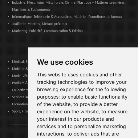
Industrie, Mécanique, Métallurgie, Chimie, Plastique – Matières premières,
Machines & Équipements
Informatique, Téléphonie & Accessoires, Matériel, Fournitures de bureau
Joaillerie, Montres, Métaux précieux
Marketing, Publicité, Communication & Édition
We use cookies
Médical, Sanitaire, Dentaire & Pharmaceutique
Mobilier & Décoration, Art & Artisanat, Textile, Éclairage
This website uses cookies and other
Mode, Vêtements, Accessoires de Mode, Chaussures & Maroquinerie
tracking technologies to improve your
Produits & Services pour les Communautés, Administrations Publiques &
browsing experience for the following
Collectivités Locales
purposes:
to enable basic functionality
Services aux entreprises, Logistique, Sécurité au travail, Certifications,
of the website
,
to provide a better
Formation
experience on the website
,
to measure
Sport, Fitness, Loisir – Produits, Matériaux & Équipements
your interest in our products and
services and to personalize marketing
interactions
,
to deliver ads that are