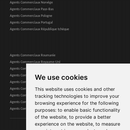
Agents Commerciaux Norvège
Agents Commerciaux Pays-Bas
Agents Commerciaux Pologne
Agents Commerciaux Portugal
Agents Commerciaux République tchèque
Agents Commerciaux Roumanie
Agents Commerciaux Royaume-Uni
Agents Commerciaux Serbie
We use cookies
Agents Commerciaux Slovaquie
Agents Commerciaux Slovénie
This website uses cookies and other
Agents Commerciaux Suède
tracking technologies to improve your
Agents Commerciaux Suisse
browsing experience for the following
Agents Commerciaux Turquie
Agents Commerciaux Ukraine
purposes:
to enable basic functionality
of the website
,
to provide a better
experience on the website
,
to measure