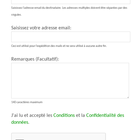
Saisissez l'adresse email du destinataire. Les adresses multiples doivent être séparées par des
virgules.
Saisissez votre adresse email:
Ceci est utilisé pour l'expédition des mails et ne sera utilisé à aucune autre fin.
Remarques (Facultatif):
140 caractères maximum
J'ai lu et accepté les
Conditions
et la
Confidentialité des
données
.