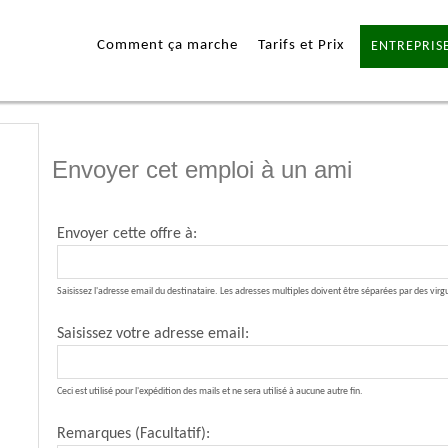
Comment ça marche
Tarifs et Prix
ENTREPRISE
Envoyer cet emploi à un ami
Envoyer cette offre à:
Saisissez l'adresse email du destinataire. Les adresses multiples doivent être séparées par des virg
Saisissez votre adresse email:
Ceci est utilisé pour l'expédition des mails et ne sera utilisé à aucune autre fin.
Remarques (Facultatif):