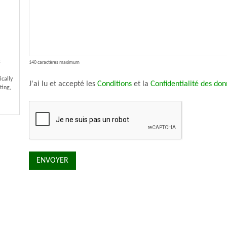
s
140 caractères maximum
cally
J'ai lu et accepté les
Conditions
et la
Confidentialité des do
ting,