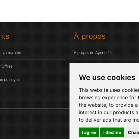
nts
À propos
 ça marche
À propos de Agents24
 Offres
Contactez-nous
We use cookies
Paiements
on
ou
Login
This website uses cookie
browsing experience for 
the website
,
to provide a
interest in our products 
to deliver ads that are m
I agree
I decline
Chan