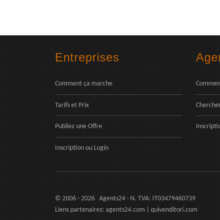
Entreprises
Age
Comment ça marche
Comment
Tarifs et Prix
Chercher
Publiez une Offre
Inscripti
Inscription
ou
Login
© 2006 - 2026 Agents24 - N. TVA: IT03479460739
Liens partenaires:
agents24.com
|
quivenditori.com