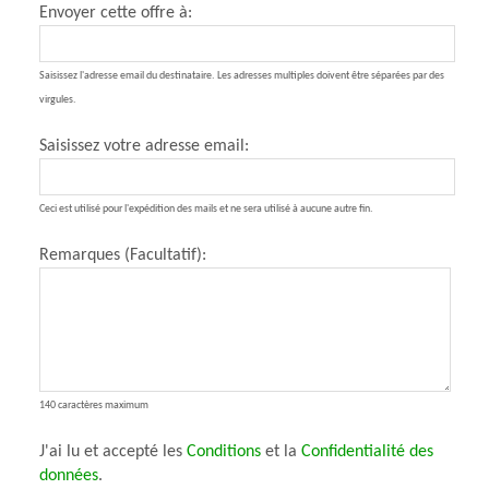
Envoyer cette offre à:
Saisissez l'adresse email du destinataire. Les adresses multiples doivent être séparées par des
virgules.
Saisissez votre adresse email:
Ceci est utilisé pour l'expédition des mails et ne sera utilisé à aucune autre fin.
Remarques (Facultatif):
140 caractères maximum
J'ai lu et accepté les
Conditions
et la
Confidentialité des
données
.