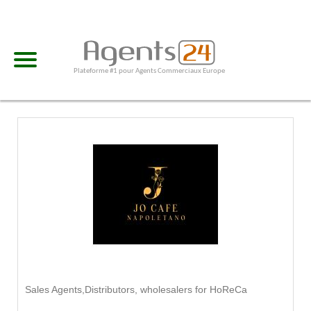
Plateforme #1 pour Agents Commerciaux Europe
Sales Agents,Distributors, wholesalers for HoReCa