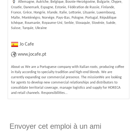
Allemagne, Autriche, Belgique, Bosnie-Herzégovine, Bulgarie, Chypre,
Croatie, Danemark, Espagne, Estonie, Fédération de Russie, Finlande,
France, Grèce, Hongrie, Irlande, Italie, Lettonie, Lituanie, Luxembourg,
Malte, Monténégro, Norvège, Pays-Bas, Pologne, Portugal, République
tchèque, Roumanie, Royaume-Uni, Serbie, Slovaquie, Slovénie, Suède,
Suisse, Turquie, Ukraine
Jo Cafe
www.jocafe.pt
About us We are a Portuguese company with Italian roots, producing coffee
in Italy according to specialty tradition and high-end blends. We are
currently expanding our commercial presence. The missionWe are looking
for agents to develop new commercial relationships and distributors to
consolidate territorial coverage, manage logistics and supply for HORECA
and retail channels. Responsibilities...
Envoyer cet emploi à un ami