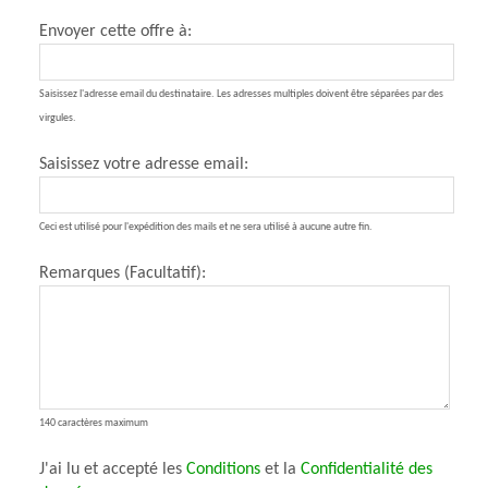
Envoyer cette offre à:
Saisissez l'adresse email du destinataire. Les adresses multiples doivent être séparées par des
virgules.
Saisissez votre adresse email:
Ceci est utilisé pour l'expédition des mails et ne sera utilisé à aucune autre fin.
Remarques (Facultatif):
140 caractères maximum
J'ai lu et accepté les
Conditions
et la
Confidentialité des