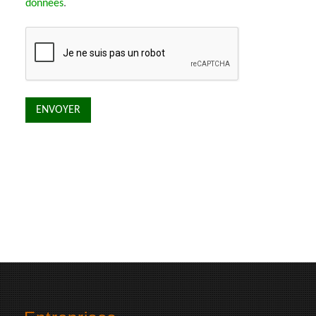
données
.