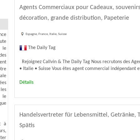
Agents Commerciaux pour Cadeaux, souvenirs, 
décoration, grande distribution, Papeterie
nce
Espagne, France, Italie, Suisse
ute
The Daily Tag
 le
des
Rejoignez Callvin & The Daily Tag Nous recrutons des Ag
ent
• Italie • Suisse Vous êtes agent commercial indépendant e
tre
ale
Détails
ées
 les
 le
que
Handelsvertreter für Lebensmittel, Getränke, T
t à
Spätis
rs,
ter