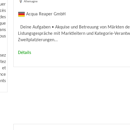
Allemagne
uer
ccès
Acqua Reaper GmbH
des
que
Deine Aufgaben • Akquise und Betreuung von Märkten des 
dans
Listungsgespräche mit Marktleitern und Kategorie-Verantw
ous
Zweitplatzierungen...
Détails
isez
tez
 et
nce
nts