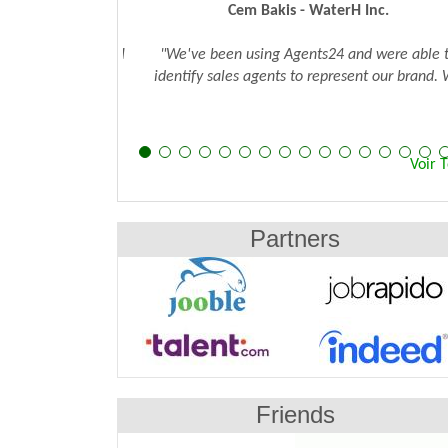
Cem Bakis - WaterH Inc.
"We've been using Agents24 and were able to
identify sales agents to represent our brand. W
were..."
Voir 
Partners
Friends