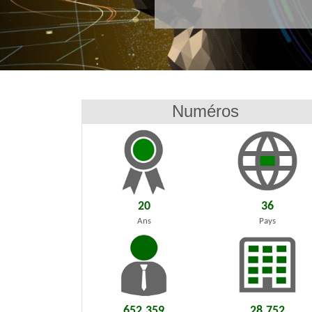
Numéros
20
36
Ans
Pays
652.359
28.752