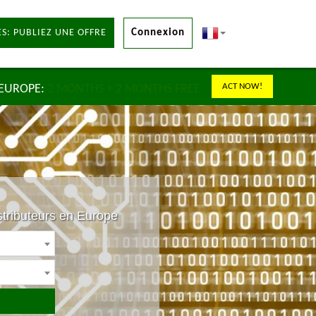
S: PUBLIEZ UNE OFFRE
Connexion
ACT NOW!
 EUROPE:
2 MONTHS + 2 MONTHS FREE
stributeurs en Europe