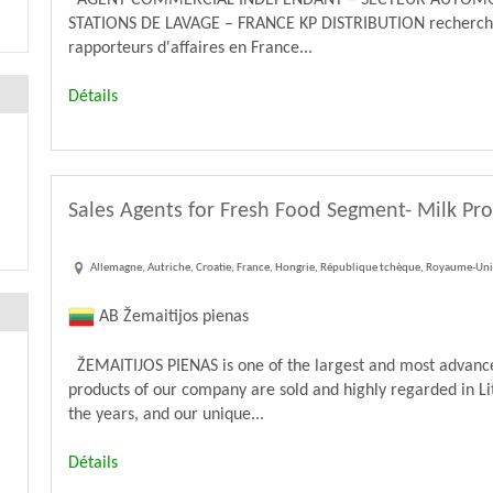
AGENT COMMERCIAL INDÉPENDANT – SECTEUR AUTOMOB
STATIONS DE LAVAGE – FRANCE KP DISTRIBUTION recherche
rapporteurs d'affaires en France...
Détails
Sales Agents for Fresh Food Segment- Milk Pr
Allemagne, Autriche, Croatie, France, Hongrie, République tchèque, Royaume-Uni,
AB Žemaitijos pienas
ŽEMAITIJOS PIENAS is one of the largest and most advanced
products of our company are sold and highly regarded in L
the years, and our unique...
Détails