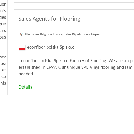
uer
ccès
des
Sales Agents for Flooring
que
dans
Allemagne, Belgique, France, Italie, République tchèque
ous
econfloor polska Sp.z.o.o
isez
econfloor polska Sp.z.o.o Factory of Flooring We are an pol
tez
established in 1997. Our unique SPC Vinyl flooring and lami
 et
needed...
nce
nts
Détails