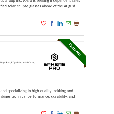
s Group Inc. (USA) is seeking independent sales
fied solar eclipse glasses ahead of the August
 Pays-Bas, République tchèque,
nd specializing in high-quality trekking and
mbines technical performance, durability, and