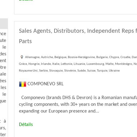
Sales Agents, Distributors, Independent Reps f
nce
ute
Parts
 le
des
Allemagne, Autriche, Belgique, Bosnie-Herzégovine, Bulgarie, Chypre, Croatie, Dan
ent
Grèce, Hongrie, Irlande, Italie, Lettonie, Lituanie, Luxembourg, Malte, Monténégro, 
tre
Royaume-Uni, Serbie, Slovaquie, Slovénie, Suède, Suisse, Turquie, Ukraine
ale
ées
COMPONEVO SRL
 les
 le
Componevo (brands DHS & Devron) is a Romanian manufactur
que
cycling components, with 30+ years on the market and over 
expanding our European presence and...
t à
Détails
rs,
ter