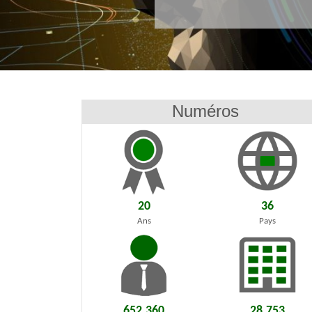
Numéros
20
36
Ans
Pays
652.360
28.753