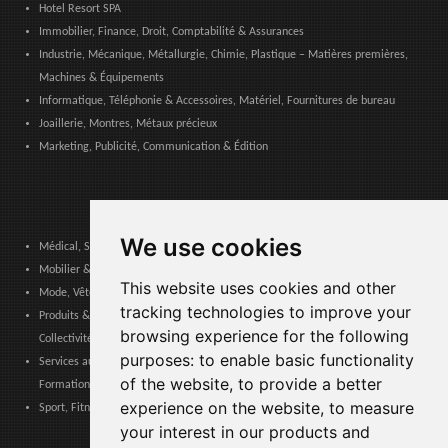
Hotel Resort SPA
Immobilier, Finance, Droit, Comptabilité & Assurances
Industrie, Mécanique, Métallurgie, Chimie, Plastique – Matières premières,
Machines & Équipements
Informatique, Téléphonie & Accessoires, Matériel, Fournitures de bureau
Joaillerie, Montres, Métaux précieux
Marketing, Publicité, Communication & Édition
We use cookies
Médical, Sanitaire, Dentaire & Pharmaceutique
Mobilier & Décoration, Art & Artisanat, Textile, Éclairage
This website uses cookies and other
Mode, Vêtements, Accessoires de Mode, Chaussures & Maroquinerie
tracking technologies to improve your
Produits & Services pour les Communautés, Administrations Publiques &
browsing experience for the following
Collectivités Locales
purposes:
to enable basic functionality
Services aux entreprises, Logistique, Sécurité au travail, Certifications,
of the website
,
to provide a better
Formation
experience on the website
,
to measure
Sport, Fitness, Loisir – Produits, Matériaux & Équipements
your interest in our products and