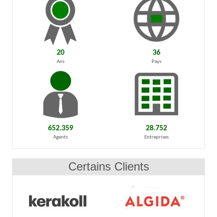
20
36
Ans
Pays
652.359
28.752
Agents
Entreprises
Certains Clients