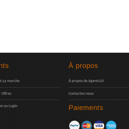
nts
À propos
 ça marche
À propos de Agents24
 Offres
Contactez-nous
Paiements
on
ou
Login