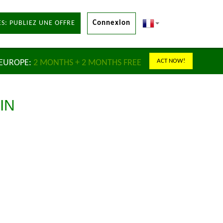
S: PUBLIEZ UNE OFFRE
Connexion
ACT NOW!
 EUROPE:
2 MONTHS + 2 MONTHS FREE
IN