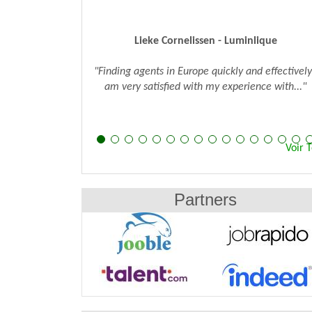
Cem Bakis - WaterH Inc.
"We've been using Agents24 and were able to
identify sales agents to represent our brand. W
were..."
Voir 
Partners