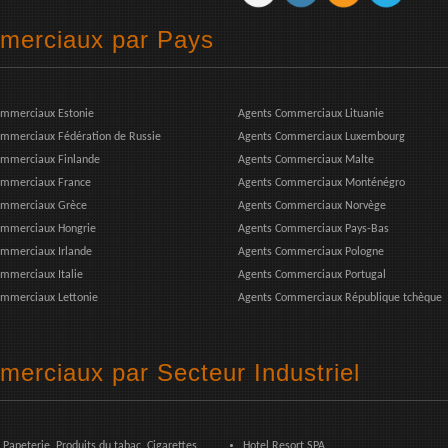
mmerciaux par Pays
ommerciaux Estonie
Agents Commerciaux Lituanie
mmerciaux Fédération de Russie
Agents Commerciaux Luxembourg
ommerciaux Finlande
Agents Commerciaux Malte
ommerciaux France
Agents Commerciaux Monténégro
ommerciaux Grèce
Agents Commerciaux Norvège
ommerciaux Hongrie
Agents Commerciaux Pays-Bas
mmerciaux Irlande
Agents Commerciaux Pologne
mmerciaux Italie
Agents Commerciaux Portugal
mmerciaux Lettonie
Agents Commerciaux République tchèque
merciaux par Secteur Industriel
 Papeterie, Produits du tabac, Cigarettes
Hotel Resort SPA