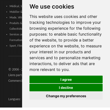
We use cookies
Médical, Sanitaire, Dentaire & Pharmaceutique
Mobilier & Décoration, Art & Artisanat, Textile, Éclairage
This website uses cookies and other
Mode, Vêtements, Accessoires de Mode, Chaussures & Maroquinerie
tracking technologies to improve your
Produits & Services pour les Communautés, Administrations Publiques &
browsing experience for the following
Collectivités Locales
purposes:
to enable basic functionality
Services aux entreprises, Logistique, Sécurité au travail, Certifications,
of the website
,
to provide a better
Formation
experience on the website
,
to measure
Sport, Fitness, Loisir – Produits, Matériaux & Équipements
your interest in our products and
services and to personalize marketing
interactions
,
to deliver ads that are
more relevant to you
.
© 2006 - 2026 Agents24 - N. TVA: IT03479460739
Liens partenaires:
Agents24.com
| QuiVenditori.com -
Agenti di
I agree
Commercio
in Italia
I decline
Change my preferences
Langues: