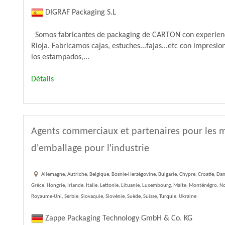
DIGRAF Packaging S.L
Somos fabricantes de packaging de CARTON con experienc
Rioja. Fabricamos cajas, estuches...fajas...etc con impresi
los estampados,...
Détails
Agents commerciaux et partenaires pour les 
d'emballage pour l'industrie
Allemagne, Autriche, Belgique, Bosnie-Herzégovine, Bulgarie, Chypre, Croatie, Dan
Grèce, Hongrie, Irlande, Italie, Lettonie, Lituanie, Luxembourg, Malte, Monténégro, 
Royaume-Uni, Serbie, Slovaquie, Slovénie, Suède, Suisse, Turquie, Ukraine
Zappe Packaging Technology GmbH & Co. KG