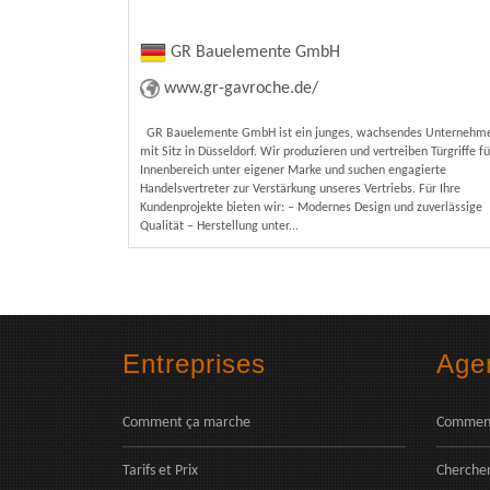
GR Bauelemente GmbH
www.gr-gavroche.de/
GR Bauelemente GmbH ist ein junges, wachsendes Unternehm
mit Sitz in Düsseldorf. Wir produzieren und vertreiben Türgriffe f
Innenbereich unter eigener Marke und suchen engagierte
Handelsvertreter zur Verstärkung unseres Vertriebs. Für Ihre
Kundenprojekte bieten wir: – Modernes Design und zuverlässige
Qualität – Herstellung unter...
Entreprises
Age
Comment ça marche
Comment
Tarifs et Prix
Chercher