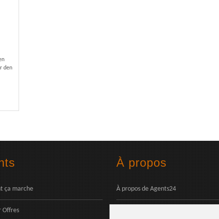
en
ür den
nts
À propos
 ça marche
À propos de Agents24
 Offres
Contactez-nous