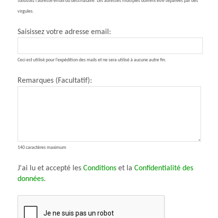
Saisissez l'adresse email du destinataire. Les adresses multiples doivent être séparées par des
virgules.
Saisissez votre adresse email:
Ceci est utilisé pour l'expédition des mails et ne sera utilisé à aucune autre fin.
Remarques (Facultatif):
140 caractères maximum
J'ai lu et accepté les
Conditions
et la
Confidentialité des
données
.