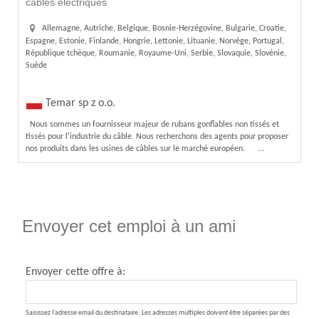
câbles électriques
Allemagne, Autriche, Belgique, Bosnie-Herzégovine, Bulgarie, Croatie,
Espagne, Estonie, Finlande, Hongrie, Lettonie, Lituanie, Norvège, Portugal,
République tchèque, Roumanie, Royaume-Uni, Serbie, Slovaquie, Slovénie,
Suède
Temar sp z o.o.
Nous sommes un fournisseur majeur de rubans gonflables non tissés et
tissés pour l'industrie du câble. Nous recherchons des agents pour proposer
nos produits dans les usines de câbles sur le marché européen. ...
Envoyer cet emploi à un ami
Envoyer cette offre à:
Saisissez l'adresse email du destinataire. Les adresses multiples doivent être séparées par des