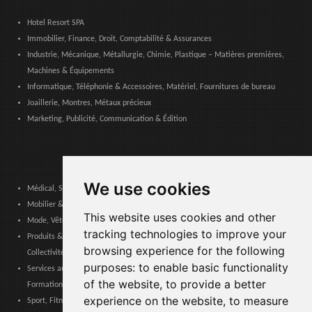
Hotel Resort SPA
Immobilier, Finance, Droit, Comptabilité & Assurances
Industrie, Mécanique, Métallurgie, Chimie, Plastique – Matières premières,
Machines & Équipements
Informatique, Téléphonie & Accessoires, Matériel, Fournitures de bureau
Joaillerie, Montres, Métaux précieux
Marketing, Publicité, Communication & Édition
We use cookies
Médical, Sanitaire, Dentaire & Pharmaceutique
Mobilier & Décoration, Art & Artisanat, Textile, Éclairage
This website uses cookies and other
Mode, Vêtements, Accessoires de Mode, Chaussures & Maroquinerie
tracking technologies to improve your
Produits & Services pour les Communautés, Administrations Publiques &
browsing experience for the following
Collectivités Locales
purposes:
to enable basic functionality
Services aux entreprises, Logistique, Sécurité au travail, Certifications,
of the website
,
to provide a better
Formation
experience on the website
,
to measure
Sport, Fitness, Loisir – Produits, Matériaux & Équipements