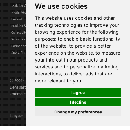
We use cookies
Mobilier & Décoration, Art & Artisanat, Textile, Éclairage - Finlande
Mode, Vêtements, Accessoires de Mode, Chaussures & Maroquinerie -
This website uses cookies and other
Finlande
tracking technologies to improve your
Produits & Services pour les Communautés, Administrations Publiques &
browsing experience for the following
Collectivités Locales - Finlande
purposes:
to enable basic functionality
Services aux entreprises, Logistique, Sécurité au travail, Certifications,
of the website
,
to provide a better
Formation - Finlande
experience on the website
,
to measure
Sport, Fitness, Loisir – Produits, Matériaux & Équipements - Finlande
your interest in our products and
services and to personalize marketing
interactions
,
to deliver ads that are
more relevant to you
.
© 2006 - 2026 Agents24 - N. TVA: IT03479460739
Liens partenaires:
Agents24.com
| QuiVenditori.com -
Agenti di
I agree
Commercio
in Italia
I decline
Change my preferences
Langues: