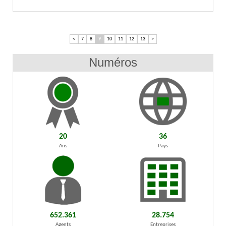
<
7
8
9
10
11
12
13
>
Numéros
20
36
Ans
Pays
652.361
28.754
Agents
Entreprises