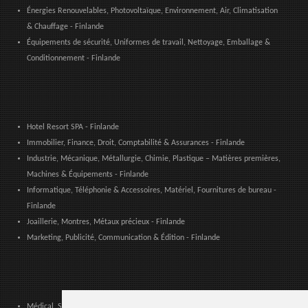
Énergies Renouvelables, Photovoltaïque, Environnement, Air, Climatisation
& Chauffage - Finlande
Équipements de sécurité, Uniformes de travail, Nettoyage, Emballage &
Conditionnement - Finlande
Hotel Resort SPA - Finlande
Immobilier, Finance, Droit, Comptabilité & Assurances - Finlande
Industrie, Mécanique, Métallurgie, Chimie, Plastique – Matières premières,
Machines & Équipements - Finlande
Informatique, Téléphonie & Accessoires, Matériel, Fournitures de bureau -
Finlande
Joaillerie, Montres, Métaux précieux - Finlande
Marketing, Publicité, Communication & Édition - Finlande
Médical, Sanitaire, Dentaire & Pharmaceutique - Finlande