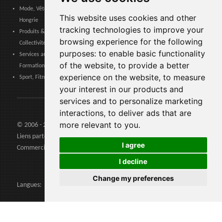
Mode, Vêtements, Accessoires de Mode, Chaussures & Maroquinerie -
This website uses cookies and other
Hongrie
tracking technologies to improve your
Produits & Services pour les Communautés, Administrations Publiques &
browsing experience for the following
Collectivités Locales - Hongrie
purposes:
to enable basic functionality
Services aux entreprises, Logistique, Sécurité au travail, Certifications,
of the website
,
to provide a better
Formation - Hongrie
experience on the website
,
to measure
Sport, Fitness, Loisir – Produits, Matériaux & Équipements - Hongrie
your interest in our products and
services and to personalize marketing
interactions
,
to deliver ads that are
more relevant to you
.
© 2006 - 2026 Agents24 - N. TVA: IT03479460739
Liens partenaires:
Agents24.com
| QuiVenditori.com -
Agenti di
I agree
Commercio
in Italia
I decline
Change my preferences
Langues: