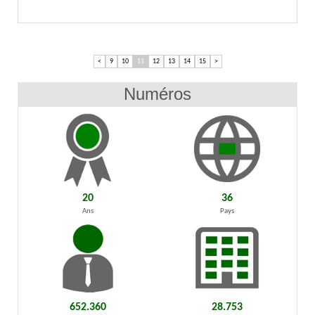
<
9
10
11
12
13
14
15
>
Numéros
20
36
Ans
Pays
652.360
28.753