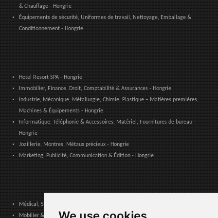
& Chauffage - Hongrie
Équipements de sécurité, Uniformes de travail, Nettoyage, Emballage &
Conditionnement - Hongrie
Hotel Resort SPA - Hongrie
Immobilier, Finance, Droit, Comptabilité & Assurances - Hongrie
Industrie, Mécanique, Métallurgie, Chimie, Plastique – Matières premières,
Machines & Équipements - Hongrie
Informatique, Téléphonie & Accessoires, Matériel, Fournitures de bureau -
Hongrie
Joaillerie, Montres, Métaux précieux - Hongrie
Marketing, Publicité, Communication & Édition - Hongrie
Médical, Sanitaire, Dentaire & Pharmaceutique - Hongrie
We use cookies
Mobilier & Décoration, Art & Artisanat, Textile, Éclairage - Hongrie