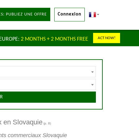
S: PUBLIEZ UNE OFFRE
Connexion
ACT NOW!
 EUROPE:
2 MONTHS + 2 MONTHS FREE
R
x en Slovaquie
(p. 8)
ents commerciaux Slovaquie