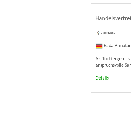
Handelsvertret
Allemagne
Rada Armatu
Als Tochtergesell
anspruchsvolle Sa
Détails