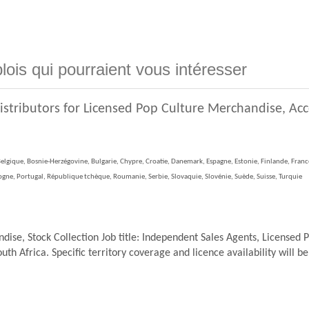
lois qui pourraient vous intéresser
istributors for Licensed Pop Culture Merchandise, Ac
elgique, Bosnie-Herzégovine, Bulgarie, Chypre, Croatie, Danemark, Espagne, Estonie, Finlande, France,
ne, Portugal, République tchèque, Roumanie, Serbie, Slovaquie, Slovénie, Suède, Suisse, Turquie
se, Stock Collection Job title: Independent Sales Agents, Licensed 
th Africa. Specific territory coverage and licence availability will be