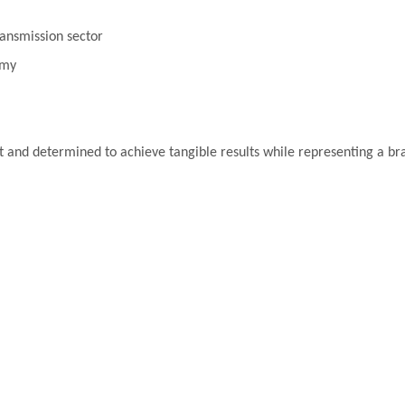
ransmission sector
omy
et and determined to achieve tangible results while representing a bra