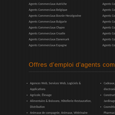
Agents Commerciaux Autriche
Agents Co
Agents Commerciaux Belgique
Agents C
Agents Commerciaux Bosnie-Herzégovine
Agents C
Agents Commerciaux Bulgarie
Agents C
Agents Commerciaux Chypre
Agents C
Agents Commerciaux Croatie
Agents Co
Agents Commerciaux Danemark
Agents Co
Agents Commerciaux Espagne
Agents Co
Offres d'emploi d'agents com
Agences Web, Services Web, Logiciels &
Cadeaux,
Applications
électron
Agricole, Élevage
Construct
Alimentaire & Boissons, Hôtellerie-Restauration,
Jardinag
Distribution
Cosmétiq
Animaux de compagnie, Animaux, Vétérinaire
Pharmaci