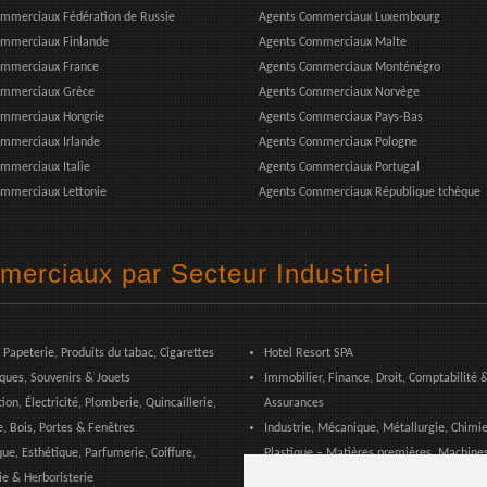
mmerciaux Fédération de Russie
Agents Commerciaux Luxembourg
ommerciaux Finlande
Agents Commerciaux Malte
ommerciaux France
Agents Commerciaux Monténégro
ommerciaux Grèce
Agents Commerciaux Norvège
ommerciaux Hongrie
Agents Commerciaux Pays-Bas
mmerciaux Irlande
Agents Commerciaux Pologne
mmerciaux Italie
Agents Commerciaux Portugal
mmerciaux Lettonie
Agents Commerciaux République tchèque
merciaux par Secteur Industriel
 Papeterie, Produits du tabac, Cigarettes
Hotel Resort SPA
iques, Souvenirs & Jouets
Immobilier, Finance, Droit, Comptabilité 
ion, Électricité, Plomberie, Quincaillerie,
Assurances
e, Bois, Portes & Fenêtres
Industrie, Mécanique, Métallurgie, Chimie
ue, Esthétique, Parfumerie, Coiffure,
Plastique – Matières premières, Machine
e & Herboristerie
Équipements