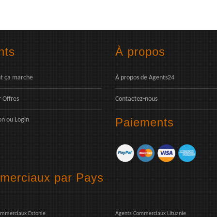
nts
À propos
 ça marche
À propos de Agents24
 Offres
Contactez-nous
Paiements
on
ou
Login
mmerciaux par Pays
ommerciaux Estonie
Agents Commerciaux Lituanie