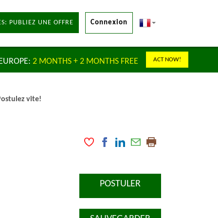
S: PUBLIEZ UNE OFFRE
Connexion
ACT NOW!
 EUROPE:
2 MONTHS + 2 MONTHS FREE
ostulez vite!
POSTULER