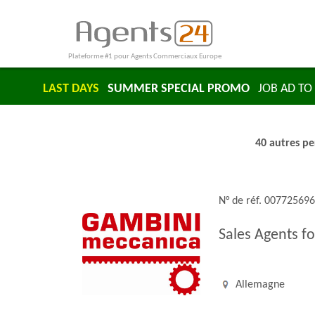
Plateforme #1 pour Agents Commerciaux Europe
LAST DAYS
SUMMER SPECIAL PROMO
JOB AD TO 
40 autres pe
N° de réf. 00772569
Sales Agents f
Allemagne