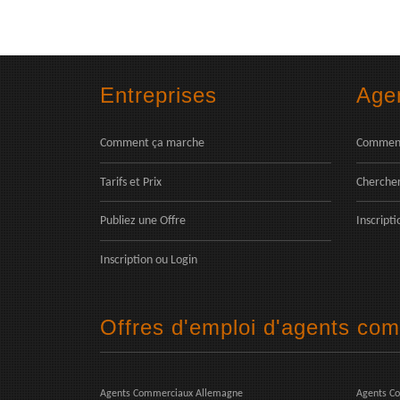
Entreprises
Age
Comment ça marche
Comment
Tarifs et Prix
Chercher
Publiez une Offre
Inscripti
Inscription
ou
Login
Offres d'emploi d'agents co
Agents Commerciaux Allemagne
Agents C