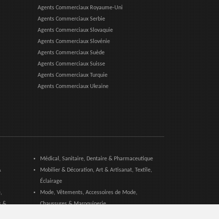
Agents Commerciaux Royaume-Uni
Agents Commerciaux Serbie
Agents Commerciaux Slovaquie
Agents Commerciaux Slovénie
Agents Commerciaux Suède
Agents Commerciaux Suisse
Agents Commerciaux Turquie
Agents Commerciaux Ukraine
Médical, Sanitaire, Dentaire & Pharmaceutique
&
Mobilier & Décoration, Art & Artisanat, Textile,
Éclairage
,
Mode, Vêtements, Accessoires de Mode,
s &
Chaussures & Maroquinerie
Produits & Services pour les Communautés,