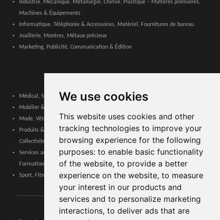
Industrie, Mécanique, Métallurgie, Chimie, Plastique – Matières premières,
Machines & Équipements
Informatique, Téléphonie & Accessoires, Matériel, Fournitures de bureau
Joaillerie, Montres, Métaux précieux
Marketing, Publicité, Communication & Édition
We use cookies
Médical, Sanitaire, Dentaire & Pharmaceutique
Mobilier & Décoration, Art & Artisanat, Textile, Éclairage
This website uses cookies and other
Mode, Vêtements, Accessoires de Mode, Chaussures & Maroquinerie
tracking technologies to improve your
Produits & Services pour les Communautés, Administrations Publiques &
browsing experience for the following
Collectivités Locales
purposes:
to enable basic functionality
Services aux entreprises, Logistique, Sécurité au travail, Certifications,
of the website
,
to provide a better
Formation
experience on the website
,
to measure
Sport, Fitness, Loisir – Produits, Matériaux & Équipements
your interest in our products and
services and to personalize marketing
interactions
,
to deliver ads that are