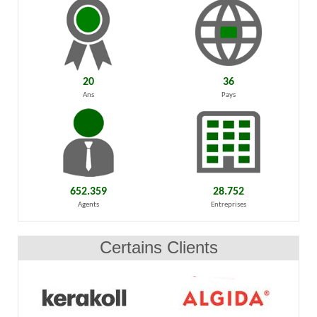
20
36
Ans
Pays
652.359
28.752
Agents
Entreprises
Certains Clients