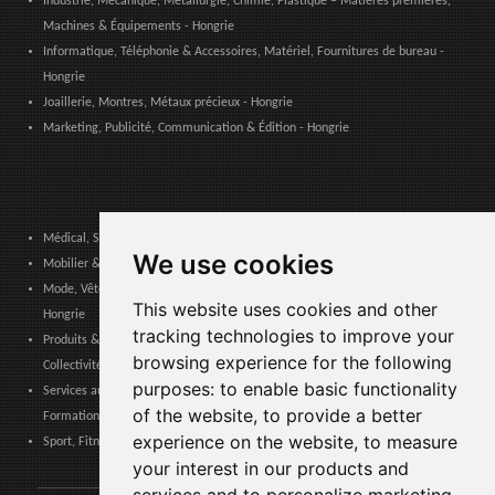
Industrie, Mécanique, Métallurgie, Chimie, Plastique – Matières premières,
Machines & Équipements - Hongrie
Informatique, Téléphonie & Accessoires, Matériel, Fournitures de bureau -
Hongrie
Joaillerie, Montres, Métaux précieux - Hongrie
Marketing, Publicité, Communication & Édition - Hongrie
Médical, Sanitaire, Dentaire & Pharmaceutique - Hongrie
We use cookies
Mobilier & Décoration, Art & Artisanat, Textile, Éclairage - Hongrie
Mode, Vêtements, Accessoires de Mode, Chaussures & Maroquinerie -
This website uses cookies and other
Hongrie
tracking technologies to improve your
Produits & Services pour les Communautés, Administrations Publiques &
browsing experience for the following
Collectivités Locales - Hongrie
purposes:
to enable basic functionality
Services aux entreprises, Logistique, Sécurité au travail, Certifications,
of the website
,
to provide a better
Formation - Hongrie
experience on the website
,
to measure
Sport, Fitness, Loisir – Produits, Matériaux & Équipements - Hongrie
your interest in our products and